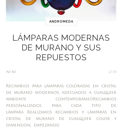
ANDROMEDA
LÁMPARAS MODERNAS
DE MURANO Y SUS
REPUESTOS
Ni Ni
12:54
Recambios para làmparas coloradas en cristal
de murano modernos, adecuados a cualquier
ambiente contemporàneoRecambios
personalizados para cada tipo de
làmpara Realizamos recambios y làmparas en
cristal de murano de cualquier color y
dimensiòn, empezando