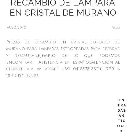
RECAMBIO DE LÀMPARA
EN CRISTAL DE MURANO
>Anónimo
16:23
Piezas de recambio en cristal soplado de
murano para làmparas estropeadas para reparar
y restaurar,ejemplo de lo que podemos
encontrar Asistencia en españolAtención al
cliente vía Whatsapp +39 0418878183De 9.30 a
18.30 de lunes
EN
TRA
DAS
AN
TIG
UAS