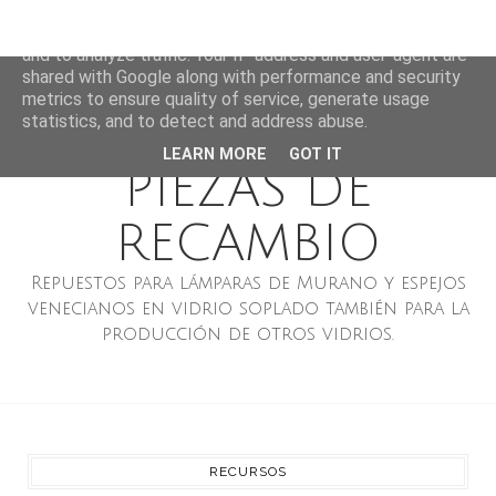
LÁMPARAS DE
This site uses cookies from Google to deliver its services
and to analyze traffic. Your IP address and user-agent are
MURANO ESPEJOS
shared with Google along with performance and security
metrics to ensure quality of service, generate usage
VENECIANOS Y
statistics, and to detect and address abuse.
LEARN MORE
GOT IT
PIEZAS DE
RECAMBIO
Repuestos para lámparas de Murano y espejos
venecianos en vidrio soplado también para la
producción de otros vidrios.
RECURSOS