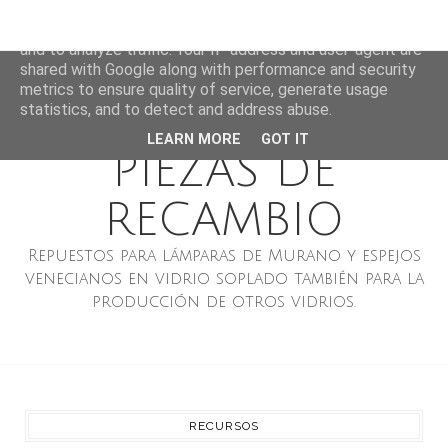
LÁMPARAS DE
This site uses cookies from Google to deliver its services
and to analyze traffic. Your IP address and user-agent are
MURANO ESPEJOS
shared with Google along with performance and security
metrics to ensure quality of service, generate usage
VENECIANOS Y
statistics, and to detect and address abuse.
LEARN MORE
GOT IT
PIEZAS DE
RECAMBIO
Repuestos para lámparas de Murano y espejos
venecianos en vidrio soplado también para la
producción de otros vidrios.
RECURSOS