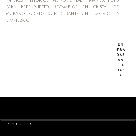
interès històrico monumental. Manda foto
para presupuesto Recambios en cristal de
murano: sucede que durante un traslado, la
limpieza o
EN
TRA
DAS
AN
TIG
UAS
PRESUPUESTO