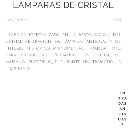
LÀMPARAS DE CRISTAL
>Anónimo
15:24
Fàbrica especializada en la restauraciòn del
cristal, reparaciòn de làmparas antiguas y de
interès històrico monumental. Manda foto
para presupuesto Recambios en cristal de
murano: sucede que durante un traslado, la
limpieza o
EN
TRA
DAS
AN
TIG
UAS