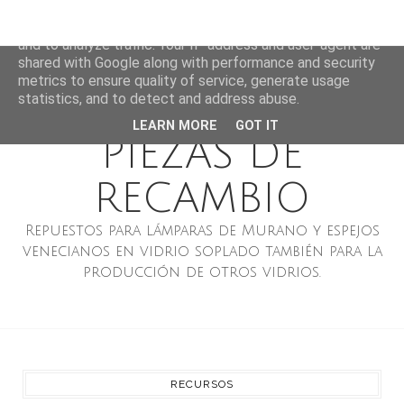
LÁMPARAS DE
This site uses cookies from Google to deliver its services
and to analyze traffic. Your IP address and user-agent are
MURANO ESPEJOS
shared with Google along with performance and security
metrics to ensure quality of service, generate usage
VENECIANOS Y
statistics, and to detect and address abuse.
LEARN MORE
GOT IT
PIEZAS DE
RECAMBIO
Repuestos para lámparas de Murano y espejos
venecianos en vidrio soplado también para la
producción de otros vidrios.
RECURSOS